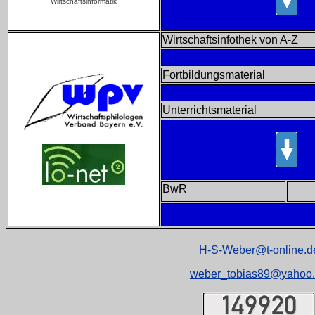
Wirtschaftsinformatik
Wirtschaftsinfothek von A-Z
Fortbildungsmaterial
Unterrichtsmaterial
BwR
H-S-Weber@t-online.d
weber_tobias89@yahoo