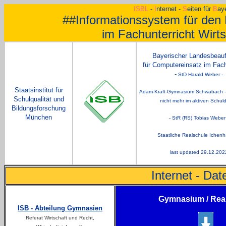
ISBL
-
I
nternet
-
S
eiten
für
B
ay
##Informationssystem für den 
im Fachunterricht Wirt
Bayerischer La
ndesbeauf
für Computereinsatz im Fach
-
StD Harald Weber -
Staatsinstitut für
Adam-Kraft-Gymnasium Schwabach 
Schulqualität und
nicht mehr im aktiven Schuld
Bildungsforschung
München
- StR (RS) Tobias Weber
Staatliche Realschule Ichen
last updated 29.12.202
Internet - Da
Gymnasium / Rea
I
SB - Abteilung Gymnasien
Referat Wirtschaft und Recht,